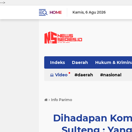
-->
HOME
Kamis
6 Agu 2026
Indeks
Daerah
Hukum & Krimin
Video
daerah
nasional
›
Info Parimo
Dihadapan Komis
Sulteng : Yan