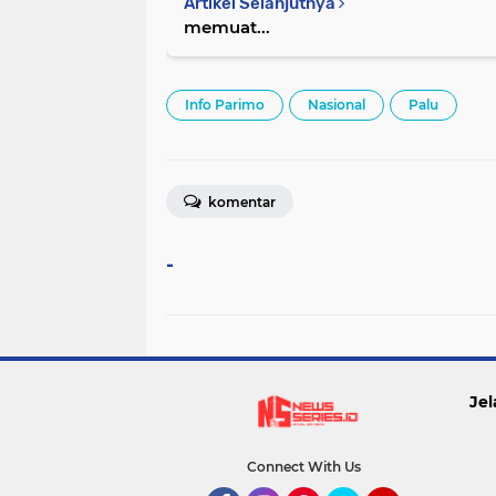
Artikel Selanjutnya
memuat...
Info Parimo
Nasional
Palu
komentar
-
Jel
Connect With Us