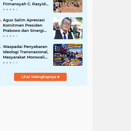
Firmansyah C. Rasyid,
S.H., menyampaikan
permohonan maaf
atas kesalahpahaman
Agus Salim Apresiasi
yang berkembang di
Komitmen Presiden
ruang publik
Prabowo dan Sinergi
Aparat Penegak
Hukum dalam
Pemberantasan
Waspadai Penyebaran
Korupsi
Ideologi Transnasional,
Masyarakat Morowali
Diajak Perkuat
Persatuan dan
Wawasan Kebangsaan
Lihat Selengkapnya