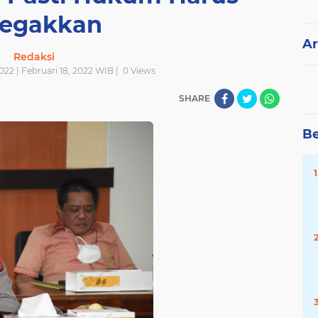
tegakkan
Ar
Redaksi
022 | Februari 18, 2022 WIB |
0
Views
SHARE
Be