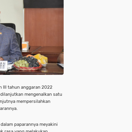
n III tahun anggaran 2022
m dilanjutkan mengenalkan satu
lanjutnya mempersilahkan
arannya.
i dalam paparannya meyakini
k rasa yang melakukan