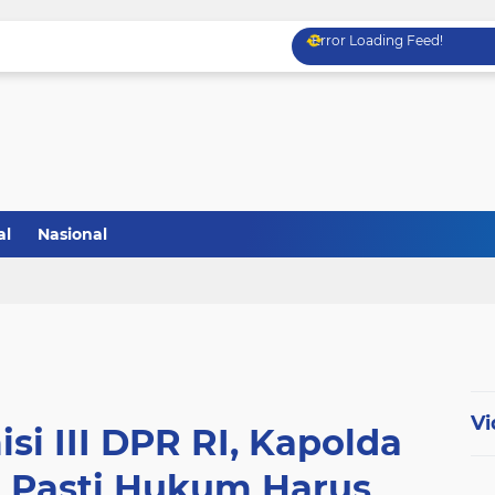
Error Loading Feed!
al
Nasional
Vi
i III DPR RI, Kapolda
g Pasti Hukum Harus