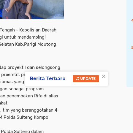
 Tengah - Kepolisian Daerah
gi untuk mendampingi
elatan Kab.Parigi Moutong
adap proyektil dan selongsong
×
preemtif, preventif dan cipta
Berita Terbaru
UPDATE
ibmas yang kondusif, selain
ngan sebagai program
an penembakan Rifaldi alias
kat.
, tim yang beranggotakan 4
DM Polda Sulteng Kompol
n Polda Sulteng dalam