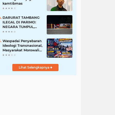
ruang publik
kamtibmas
DARURAT TAMBANG
ILEGAL DI PARIMO:
NEGARA TUMPUL,
MAFIA TAMBANG
SEMAKIN LIAR
Waspadai Penyebaran
Ideologi Transnasional,
Masyarakat Morowali
Diajak Perkuat
Persatuan dan
Wawasan Kebangsaan
Lihat Selengkapnya