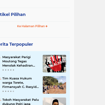
tikel Pilihan
Ke Halaman Pilihan
rita Terpopuler
Masyarakat Parigi
Moutong Tegas
Menolak Kehadiran
Ormas Radikal
Tim Kuasa Hukum
warga Torete,
Firmansyah C. Rasyid,
S.H., menyampaikan
permohonan maaf
atas kesalahpahaman
Tokoh Masyarakat Palu
yang berkembang di
dukung Polri jaga