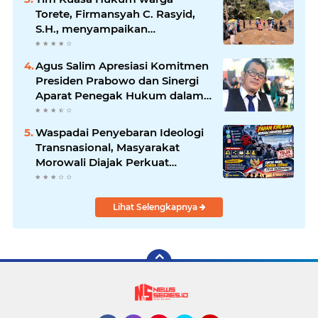
Torete, Firmansyah C. Rasyid,
S.H., menyampaikan
permohonan maaf atas
kesalahpahaman yang
Agus Salim Apresiasi Komitmen
berkembang di ruang publik
Presiden Prabowo dan Sinergi
Aparat Penegak Hukum dalam
Pemberantasan Korupsi
Waspadai Penyebaran Ideologi
Transnasional, Masyarakat
Morowali Diajak Perkuat
Persatuan dan Wawasan
Kebangsaan
Lihat Selengkapnya