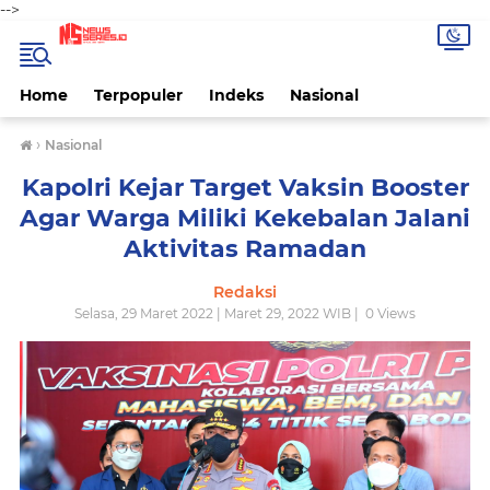
-->
Home
Terpopuler
Indeks
Nasional
›
Nasional
Kapolri Kejar Target Vaksin Booster
Agar Warga Miliki Kekebalan Jalani
Aktivitas Ramadan
Redaksi
Selasa, 29 Maret 2022 | Maret 29, 2022 WIB |
0
Views