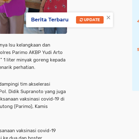
×
Berita Terbaru
UPDATE
nya Isu kelangkaan dan
polres Parimo AKBP Yudi Arto
 1 liter minyak goreng kepada
narik perhatian.
dampingi tim akselerasi
Pol. Didik Supranoto yang juga
sanaan vaksinasi covid-19 di
outong (Parimo), Kamis
sanaan vaksinasi covid-19
i ke dua dan boster.