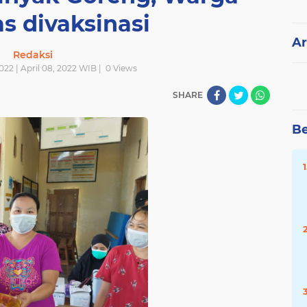
s divaksinasi
Ar
Redaksi
022 | April 08, 2022 WIB |
0
Views
SHARE
Be