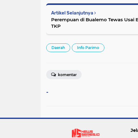
Artikel Selanjutnya
Perempuan di Bualemo Tewas Usai Bak
TKP
Daerah
Info Parimo
komentar
-
Jel