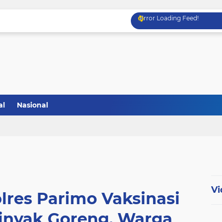
Error Loading Feed!
al
Nasional
Vi
lres Parimo Vaksinasi
 Minyak Goreng, Warga