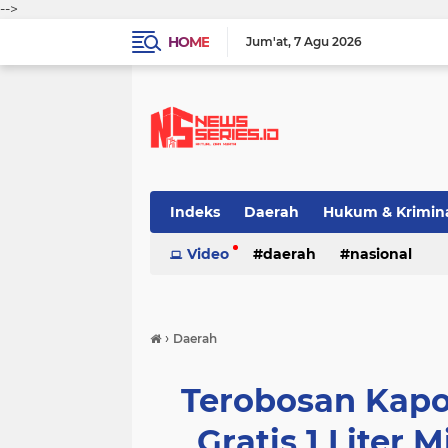
-->
HOME
Jum'at
7 Agu 2026
Indeks
Daerah
Hukum & Krimin
Video
daerah
nasional
›
Daerah
Terobosan Kapo
Gratis 1 Liter