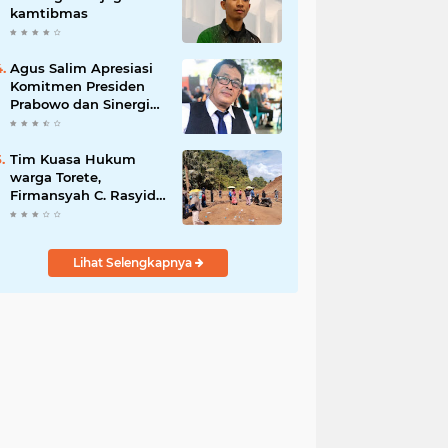
kamtibmas
Agus Salim Apresiasi
Komitmen Presiden
Prabowo dan Sinergi
Aparat Penegak
Hukum dalam
Pemberantasan
Tim Kuasa Hukum
Korupsi
warga Torete,
Firmansyah C. Rasyid,
S.H., menyampaikan
permohonan maaf
atas kesalahpahaman
Lihat Selengkapnya
yang berkembang di
ruang publik