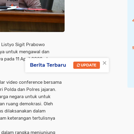
 Listyo Sigit Prabowo
nya untuk mengawal dan
 pada 11 April 2022, dengan
×
Berita Terbaru
UPDATE
elar video conference bersama
ri Polda dan Polres jajaran.
arga negara untuk untuk
an ruang demokrasi. Oleh
us dilaksanakan dalam
lam keterangan tertulisnya
n dalam rangka menjunjung