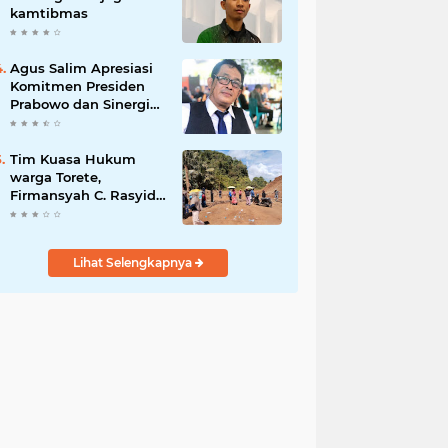
kamtibmas
Agus Salim Apresiasi
Komitmen Presiden
Prabowo dan Sinergi
Aparat Penegak
Hukum dalam
Pemberantasan
Tim Kuasa Hukum
Korupsi
warga Torete,
Firmansyah C. Rasyid,
S.H., menyampaikan
permohonan maaf
atas kesalahpahaman
Lihat Selengkapnya
yang berkembang di
ruang publik