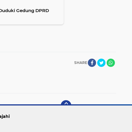
a Duduki Gedung DPRD
SHARE
ajahi