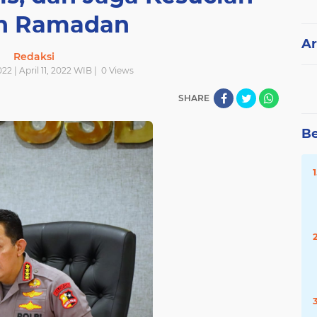
n Ramadan
Ar
Redaksi
022 | April 11, 2022 WIB |
0
Views
SHARE
Be