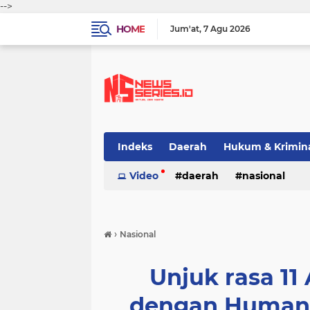
-->
HOME
Jum'at
7 Agu 2026
Indeks
Daerah
Hukum & Krimin
Video
daerah
nasional
›
Nasional
Unjuk rasa 11 
dengan Humani