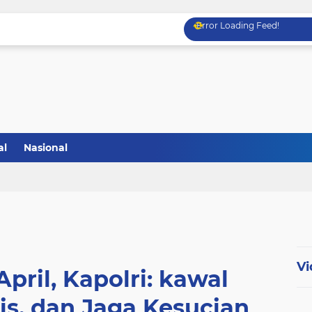
Error Loading Feed!
al
Nasional
Vi
April, Kapolri: kawal
s, dan Jaga Kesucian