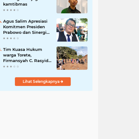
kamtibmas
Agus Salim Apresiasi
Komitmen Presiden
Prabowo dan Sinergi
Aparat Penegak
Hukum dalam
Pemberantasan
Tim Kuasa Hukum
Korupsi
warga Torete,
Firmansyah C. Rasyid,
S.H., menyampaikan
permohonan maaf
atas kesalahpahaman
Lihat Selengkapnya
yang berkembang di
ruang publik