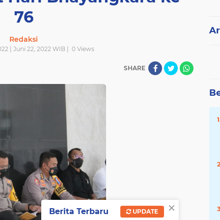
76
Ar
Redaksi
22 | Juni 22, 2022 WIB |
0
Views
SHARE
Be
×
Berita Terbaru
UPDATE