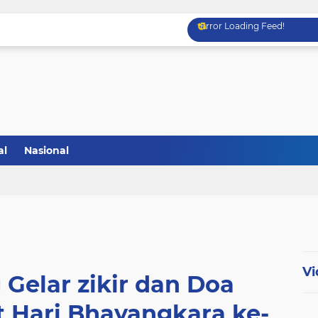
Error Loading Feed!
al
Nasional
Vi
 Gelar zikir dan Doa
 Hari Bhayangkara ke-