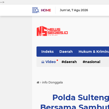
-->
HOME
Jum'at
7 Agu 2026
Indeks
Daerah
Hukum & Krimin
Video
daerah
nasional
›
info Donggala
Polda Sulteng
Bersama Sambut