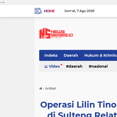
-->
HOME
Jum'at
7 Agu 2026
Indeks
Daerah
Hukum & Krimin
Video
daerah
nasional
›
Artikel
Operasi Lilin Tin
di Sulteng Rela