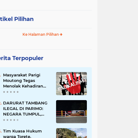
tikel Pilihan
Ke Halaman Pilihan
rita Terpopuler
Masyarakat Parigi
Moutong Tegas
Menolak Kehadiran
Ormas Radikal
DARURAT TAMBANG
ILEGAL DI PARIMO:
NEGARA TUMPUL,
MAFIA TAMBANG
SEMAKIN LIAR
Tim Kuasa Hukum
warga Torete,