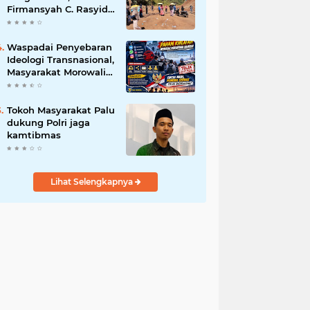
Firmansyah C. Rasyid,
S.H., menyampaikan
permohonan maaf
atas kesalahpahaman
Waspadai Penyebaran
yang berkembang di
Ideologi Transnasional,
ruang publik
Masyarakat Morowali
Diajak Perkuat
Persatuan dan
Wawasan Kebangsaan
Tokoh Masyarakat Palu
dukung Polri jaga
kamtibmas
Lihat Selengkapnya