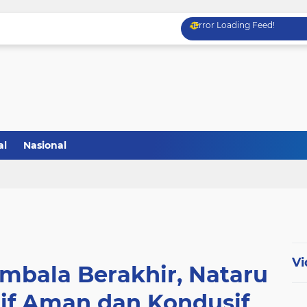
Error Loading Feed!
al
Nasional
Vi
ombala Berakhir, Nataru
tif Aman dan Kondusif