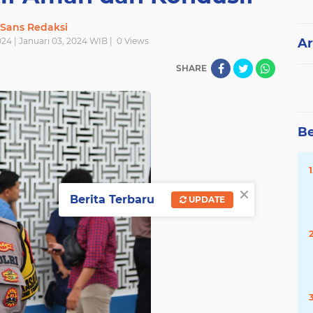
Sans Redaksi
24 | Januari 03, 2024 WIB |
0
Views
Ar
SHARE
Be
×
Berita Terbaru
UPDATE