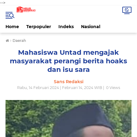
-->
Home
Terpopuler
Indeks
Nasional
›
Daerah
Mahasiswa Untad mengajak
masyarakat perangi berita hoaks
dan isu sara
Sans Redaksi
Rabu, 14 Februari 2024 | Februari 14, 2024 WIB |
0
Views