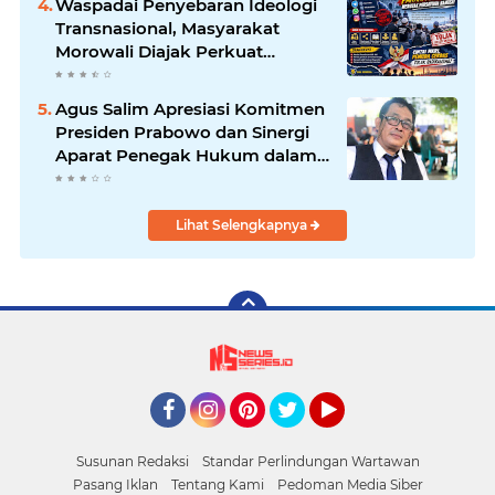
Waspadai Penyebaran Ideologi
berkembang di ruang publik
Transnasional, Masyarakat
Morowali Diajak Perkuat
Persatuan dan Wawasan
Kebangsaan
Agus Salim Apresiasi Komitmen
Presiden Prabowo dan Sinergi
Aparat Penegak Hukum dalam
Pemberantasan Korupsi
Lihat Selengkapnya
Facebook
Instagram
Pinterest
Twitter
YouTube
Susunan Redaksi
Standar Perlindungan Wartawan
Pasang Iklan
Tentang Kami
Pedoman Media Siber