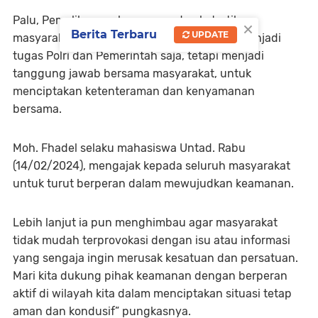
Palu, Pemeliharaan keamanan dan ketertiban
×
Berita Terbaru
UPDATE
masyarakat (Harkamtibmas), bukan hanya menjadi
tugas Polri dan Pemerintah saja, tetapi menjadi
tanggung jawab bersama masyarakat, untuk
menciptakan ketenteraman dan kenyamanan
bersama.
Moh. Fhadel selaku mahasiswa Untad. Rabu
(14/02/2024), mengajak kepada seluruh masyarakat
untuk turut berperan dalam mewujudkan keamanan.
Lebih lanjut ia pun menghimbau agar masyarakat
tidak mudah terprovokasi dengan isu atau informasi
yang sengaja ingin merusak kesatuan dan persatuan.
Mari kita dukung pihak keamanan dengan berperan
aktif di wilayah kita dalam menciptakan situasi tetap
aman dan kondusif” pungkasnya.