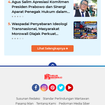
Agus Salim Apresiasi Komitmen
berkembang di ruang publik
Presiden Prabowo dan Sinergi
Aparat Penegak Hukum dalam
Pemberantasan Korupsi
Waspadai Penyebaran Ideologi
Transnasional, Masyarakat
Morowali Diajak Perkuat
Persatuan dan Wawasan
Kebangsaan
Lihat Selengkapnya
Facebook
Instagram
Pinterest
Twitter
YouTube
Susunan Redaksi
Standar Perlindungan Wartawan
Pasang Iklan
Tentang Kami
Pedoman Media Siber