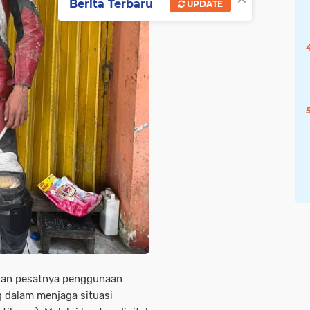
Berita Terbaru
UPDATE
 dan pesatnya penggunaan
g dalam menjaga situasi