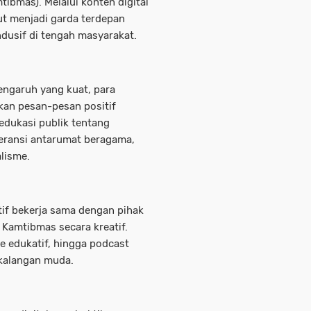
ibmas). Melalui konten digital
rut menjadi garda terdepan
usif di tengah masyarakat.
engaruh yang kuat, para
an pesan-pesan positif
edukasi publik tentang
eransi antarumat beragama,
lisme.
ktif bekerja sama dengan pihak
Kamtibmas secara kreatif.
 edukatif, hingga podcast
 kalangan muda.