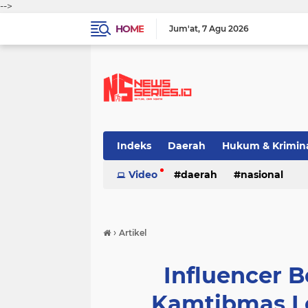
-->
HOME
Jum'at
7 Agu 2026
Indeks
Daerah
Hukum & Krimin
Video
daerah
nasional
›
Artikel
Influencer B
Kamtibmas Le