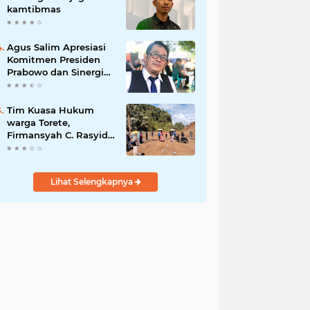
kamtibmas
Agus Salim Apresiasi
Komitmen Presiden
Prabowo dan Sinergi
Aparat Penegak
Hukum dalam
Pemberantasan
Tim Kuasa Hukum
Korupsi
warga Torete,
Firmansyah C. Rasyid,
S.H., menyampaikan
permohonan maaf
atas kesalahpahaman
Lihat Selengkapnya
yang berkembang di
ruang publik