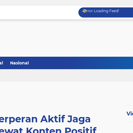
Error Loading Feed!
al
Nasional
Vi
erperan Aktif Jaga
wat Konten Positif