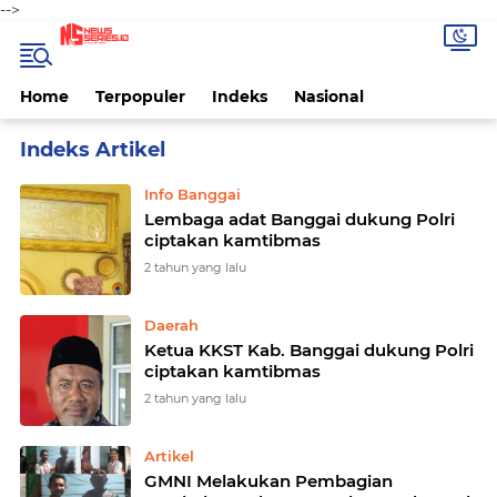
-->
Home
Terpopuler
Indeks
Nasional
Home
Currently Browsing: Info Banggai
Info Banggai
Lembaga adat Banggai dukung Polri
ciptakan kamtibmas
2 tahun yang lalu
Daerah
Ketua KKST Kab. Banggai dukung Polri
ciptakan kamtibmas
2 tahun yang lalu
Artikel
GMNI Melakukan Pembagian