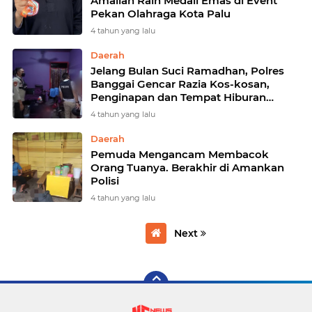
Amaliah Raih Medali Emas di Event
Pekan Olahraga Kota Palu
4 tahun yang lalu
Daerah
Jelang Bulan Suci Ramadhan, Polres
Banggai Gencar Razia Kos-kosan,
Penginapan dan Tempat Hiburan
Malam
4 tahun yang lalu
Daerah
Pemuda Mengancam Membacok
Orang Tuanya. Berakhir di Amankan
Polisi
4 tahun yang lalu
Next