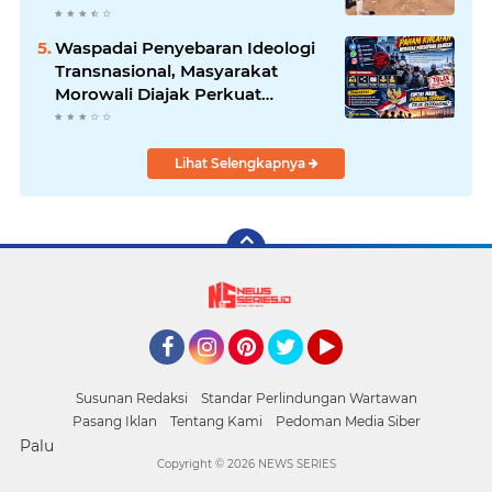
permohonan maaf atas
kesalahpahaman yang
Waspadai Penyebaran Ideologi
berkembang di ruang publik
Transnasional, Masyarakat
Morowali Diajak Perkuat
Persatuan dan Wawasan
Kebangsaan
Lihat Selengkapnya
Facebook
Instagram
Pinterest
Twitter
YouTube
Susunan Redaksi
Standar Perlindungan Wartawan
Pasang Iklan
Tentang Kami
Pedoman Media Siber
Palu
Copyright ©
2026 NEWS SERIES