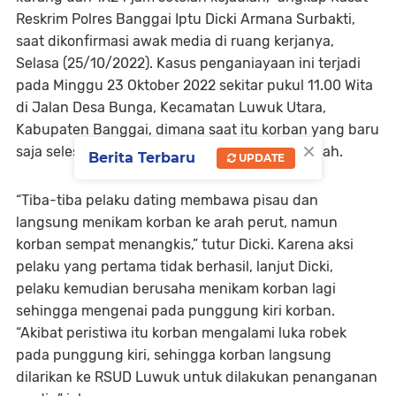
Reskrim Polres Banggai Iptu Dicki Armana Surbakti,
saat dikonfirmasi awak media di ruang kerjanya,
Selasa (25/10/2022). Kasus penganiayaan ini terjadi
pada Minggu 23 Oktober 2022 sekitar pukul 11.00 Wita
di Jalan Desa Bunga, Kecamatan Luwuk Utara,
Kabupaten Banggai, dimana saat itu korban yang baru
×
saja selesai melaksanakan setelah selesai ibadah.
Berita Terbaru
UPDATE
“Tiba-tiba pelaku dating membawa pisau dan
langsung menikam korban ke arah perut, namun
korban sempat menangkis,” tutur Dicki. Karena aksi
pelaku yang pertama tidak berhasil, lanjut Dicki,
pelaku kemudian berusaha menikam korban lagi
sehingga mengenai pada punggung kiri korban.
“Akibat peristiwa itu korban mengalami luka robek
pada punggung kiri, sehingga korban langsung
dilarikan ke RSUD Luwuk untuk dilakukan penanganan