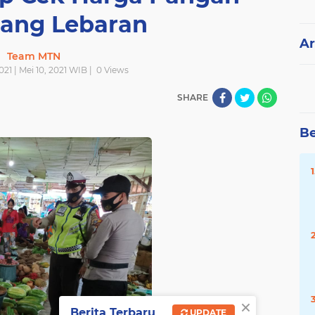
lang Lebaran
Ar
Team MTN
021 | Mei 10, 2021 WIB |
0
Views
SHARE
Be
×
Berita Terbaru
UPDATE