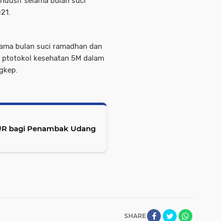
ndusif selama bulan suci
21.
elama bulan suci ramadhan dan
hi ptotokol kesehatan 5M dalam
gkep.
KUR bagi Penambak Udang
SHARE