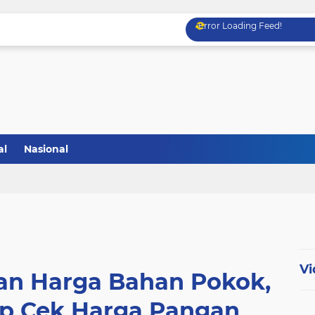
Error Loading Feed!
al
Nasional
Vi
n Harga Bahan Pokok,
ep Cek Harga Pangan