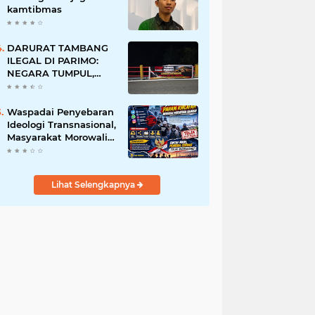
ruang publik
kamtibmas
DARURAT TAMBANG
ILEGAL DI PARIMO:
NEGARA TUMPUL,
MAFIA TAMBANG
SEMAKIN LIAR
Waspadai Penyebaran
Ideologi Transnasional,
Masyarakat Morowali
Diajak Perkuat
Persatuan dan
Wawasan Kebangsaan
Lihat Selengkapnya