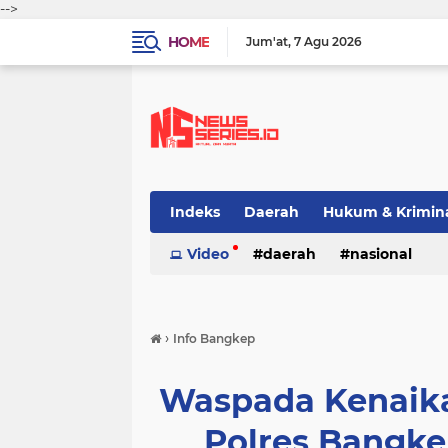
-->
HOME
Jum'at
7 Agu 2026
Indeks
Daerah
Hukum & Krimin
Video
daerah
nasional
›
Info Bangkep
Waspada Kenaika
Polres Bangk