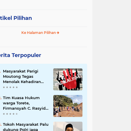
tikel Pilihan
Ke Halaman Pilihan
rita Terpopuler
Masyarakat Parigi
Moutong Tegas
Menolak Kehadiran
Ormas Radikal
Tim Kuasa Hukum
warga Torete,
Firmansyah C. Rasyid,
S.H., menyampaikan
permohonan maaf
atas kesalahpahaman
Tokoh Masyarakat Palu
yang berkembang di
dukung Polri jaga