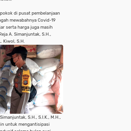
pokok di pusat pembelanjaan
engah mewabahnya Covid-19
ar serta harga juga masih
eja A. Simanjuntak, S.H.,
. Kiwol, S.H.
imanjuntak, S.H., S.I.K., M.H.,
tin untuk mengantisipasi