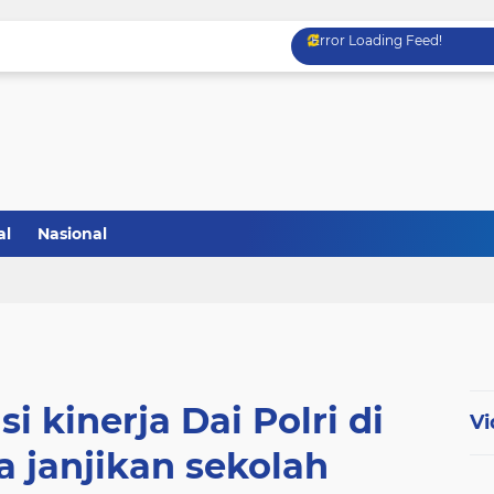
Error Loading Feed!
al
Nasional
si kinerja Dai Polri di
Vi
a janjikan sekolah