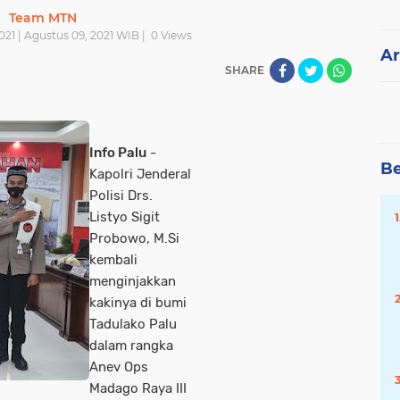
Team MTN
021 | Agustus 09, 2021 WIB |
0
Views
Ar
SHARE
Info Palu
-
Be
Kapolri Jenderal
Polisi Drs.
Listyo Sigit
Probowo, M.Si
kembali
menginjakkan
kakinya di bumi
Tadulako Palu
dalam rangka
Anev Ops
Madago Raya III