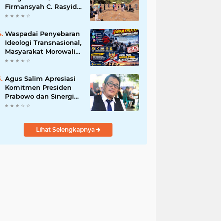
Firmansyah C. Rasyid,
S.H., menyampaikan
permohonan maaf
atas kesalahpahaman
Waspadai Penyebaran
yang berkembang di
Ideologi Transnasional,
ruang publik
Masyarakat Morowali
Diajak Perkuat
Persatuan dan
Wawasan Kebangsaan
Agus Salim Apresiasi
Komitmen Presiden
Prabowo dan Sinergi
Aparat Penegak
Hukum dalam
Pemberantasan
Lihat Selengkapnya
Korupsi