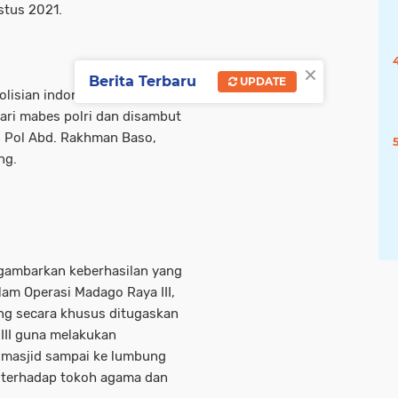
stus 2021.
×
Berita Terbaru
UPDATE
lisian indonesia ini,
ari mabes polri dan disambut
n Pol Abd. Rakhman Baso,
ng.
gambarkan keberhasilan yang
alam Operasi Madago Raya III,
ng secara khusus ditugaskan
III guna melakukan
e masjid sampai ke lumbung
n terhadap tokoh agama dan