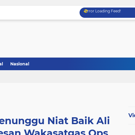
Error Loading Feed!
al
Nasional
Vi
nunggu Niat Baik Ali
 Pesan Wakasatgas Ops