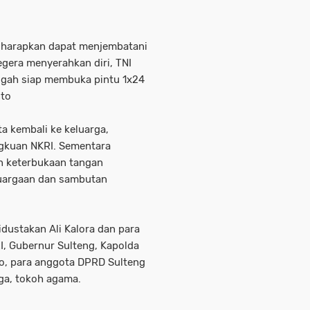
diharapkan dapat menjembatani
segera menyerahkan diri, TNI
engah siap membuka pintu 1x24
nto
a kembali ke keluarga,
gkuan NKRI. Sementara
n keterbukaan tangan
luargaan dan sambutan
dustakan Ali Kalora dan para
RI, Gubernur Sulteng, Kapolda
so, para anggota DPRD Sulteng
ga, tokoh agama.