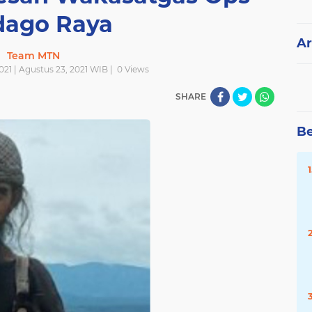
ago Raya
Ar
Team MTN
021 | Agustus 23, 2021 WIB |
0
Views
SHARE
Be