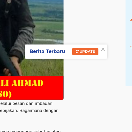
×
Berita Terbaru
UPDATE
melalui pesan dan imbauan
ebijakan, Bagaimana dengan
momen menunggu sahutan atau