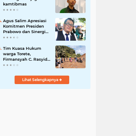
kamtibmas
Agus Salim Apresiasi
Komitmen Presiden
Prabowo dan Sinergi
Aparat Penegak
Hukum dalam
Pemberantasan
Tim Kuasa Hukum
Korupsi
warga Torete,
Firmansyah C. Rasyid,
S.H., menyampaikan
permohonan maaf
atas kesalahpahaman
Lihat Selengkapnya
yang berkembang di
ruang publik