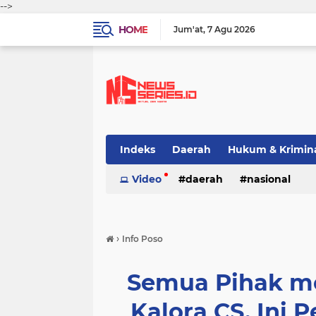
-->
HOME
Jum'at
7 Agu 2026
Indeks
Daerah
Hukum & Krimin
Video
daerah
nasional
›
Info Poso
Semua Pihak me
Kalora CS, Ini