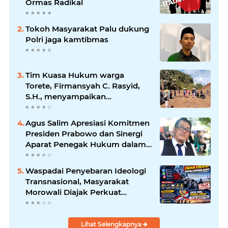
Ormas Radikal
Tokoh Masyarakat Palu dukung
Polri jaga kamtibmas
Tim Kuasa Hukum warga
Torete, Firmansyah C. Rasyid,
S.H., menyampaikan
permohonan maaf atas
kesalahpahaman yang
Agus Salim Apresiasi Komitmen
berkembang di ruang publik
Presiden Prabowo dan Sinergi
Aparat Penegak Hukum dalam
Pemberantasan Korupsi
Waspadai Penyebaran Ideologi
Transnasional, Masyarakat
Morowali Diajak Perkuat
Persatuan dan Wawasan
Kebangsaan
Lihat Selengkapnya