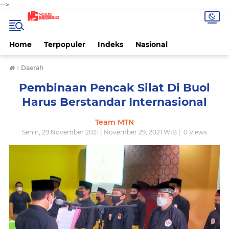
-->
Home
Terpopuler
Indeks
Nasional
›
Daerah
Pembinaan Pencak Silat Di Buol
Harus Berstandar Internasional
Team MTN
Senin, 29 November 2021 | November 29, 2021 WIB |
0
Views