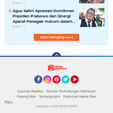
Persatuan dan Wawasan
Kebangsaan
Agus Salim Apresiasi Komitmen
Presiden Prabowo dan Sinergi
Aparat Penegak Hukum dalam
Pemberantasan Korupsi
Lihat Selengkapnya
Facebook
Instagram
Pinterest
Twitter
YouTube
Susunan Redaksi
Standar Perlindungan Wartawan
Pasang Iklan
Tentang Kami
Pedoman Media Siber
Palu
Copyright ©
2026 NEWS SERIES