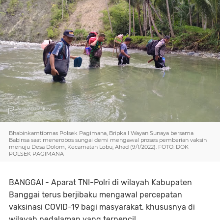
Bhabinkamtibmas Polsek Pagimana, Bripka I Wayan Sunaya bersama
Babinsa saat menerobos sungai demi mengawal proses pemberian vaksin
menuju Desa Dolom, Kecamatan Lobu, Ahad (9/1/2022). FOTO: DOK
POLSEK PAGIMANA
BANGGAI - Aparat TNI-Polri di wilayah Kabupaten
Banggai terus berjibaku mengawal percepatan
vaksinasi COVID-19 bagi masyarakat, khususnya di
wilayah pedalaman yang terpencil.