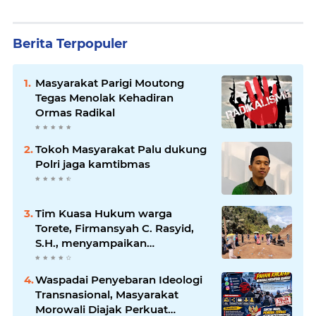
Berita Terpopuler
Masyarakat Parigi Moutong
Tegas Menolak Kehadiran
Ormas Radikal
Tokoh Masyarakat Palu dukung
Polri jaga kamtibmas
Tim Kuasa Hukum warga
Torete, Firmansyah C. Rasyid,
S.H., menyampaikan
permohonan maaf atas
kesalahpahaman yang
Waspadai Penyebaran Ideologi
berkembang di ruang publik
Transnasional, Masyarakat
Morowali Diajak Perkuat