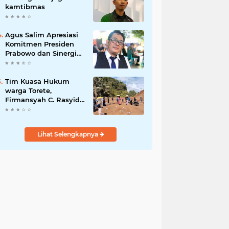
kamtibmas
Agus Salim Apresiasi
Komitmen Presiden
Prabowo dan Sinergi
Aparat Penegak
Hukum dalam
Pemberantasan
Tim Kuasa Hukum
Korupsi
warga Torete,
Firmansyah C. Rasyid,
S.H., menyampaikan
permohonan maaf
atas kesalahpahaman
Lihat Selengkapnya
yang berkembang di
ruang publik