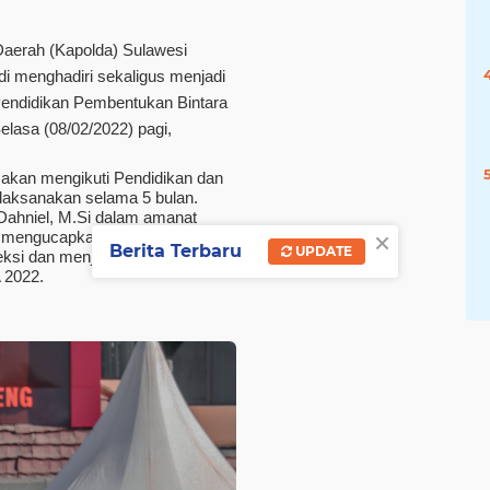
Daerah (Kapolda) Sulawesi
adi menghadiri sekaligus menjadi
endidikan Pembentukan Bintara
elasa (08/02/2022) pagi,
akan mengikuti Pendidikan dan
ilaksanakan selama 5 bulan.
 Dahniel, M.Si dalam amanat
×
eng mengucapkan selamat kepada
Berita Terbaru
UPDATE
eksi dan menjadi peserta didik
 2022.