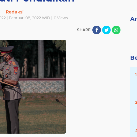
Redaksi
022 | Februari 08, 2022 WIB |
0
Views
Ar
SHARE
Be