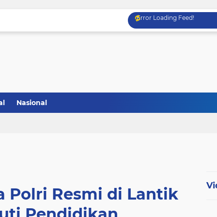
Error Loading Feed!
al
Nasional
Vi
a Polri Resmi di Lantik
uti Pendidikan