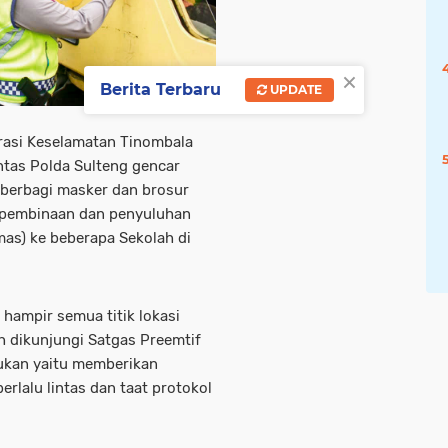
×
Berita Terbaru
UPDATE
rasi Keselamatan Tinombala
ntas Polda Sulteng gencar
 berbagi masker dan brosur
 pembinaan dan penyuluhan
mas) ke beberapa Sekolah di
 hampir semua titik lokasi
h dikunjungi Satgas Preemtif
kukan yaitu memberikan
rlalu lintas dan taat protokol