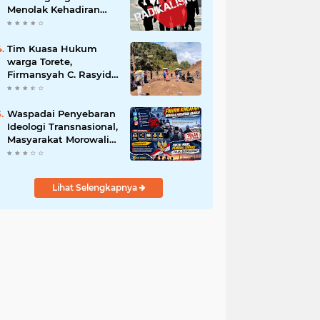
Menolak Kehadiran
Ormas Radikal
Tim Kuasa Hukum
warga Torete,
Firmansyah C. Rasyid,
S.H., menyampaikan
permohonan maaf
atas kesalahpahaman
Waspadai Penyebaran
yang berkembang di
Ideologi Transnasional,
ruang publik
Masyarakat Morowali
Diajak Perkuat
Persatuan dan
Wawasan Kebangsaan
Lihat Selengkapnya