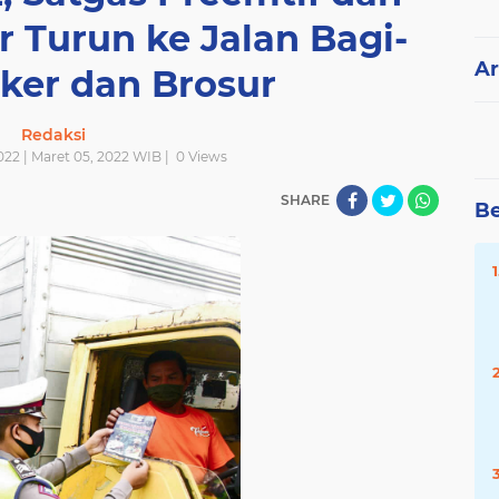
r Turun ke Jalan Bagi-
Ar
ker dan Brosur
Redaksi
022 | Maret 05, 2022 WIB |
0
Views
SHARE
Be