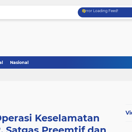
Error Loading Feed!
al
Nasional
Vi
Operasi Keselamatan
, Satgas Preemtif dan