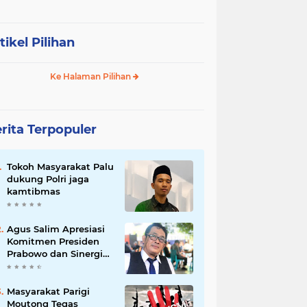
tikel Pilihan
Ke Halaman Pilihan
rita Terpopuler
Tokoh Masyarakat Palu
dukung Polri jaga
kamtibmas
Agus Salim Apresiasi
Komitmen Presiden
Prabowo dan Sinergi
Aparat Penegak
Hukum dalam
Pemberantasan
Masyarakat Parigi
Korupsi
Moutong Tegas