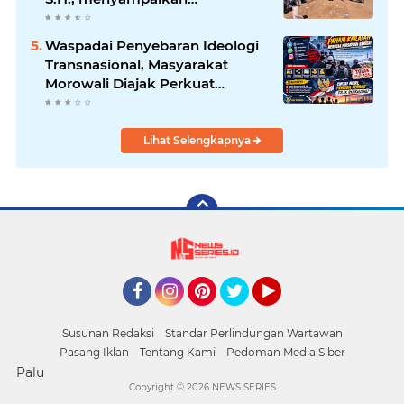
permohonan maaf atas
kesalahpahaman yang
Waspadai Penyebaran Ideologi
berkembang di ruang publik
Transnasional, Masyarakat
Morowali Diajak Perkuat
Persatuan dan Wawasan
Kebangsaan
Lihat Selengkapnya
Facebook
Instagram
Pinterest
Twitter
YouTube
Susunan Redaksi
Standar Perlindungan Wartawan
Pasang Iklan
Tentang Kami
Pedoman Media Siber
Palu
Copyright ©
2026 NEWS SERIES