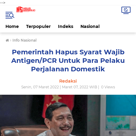
-->
Home
Terpopuler
Indeks
Nasional
›
Info Nasional
Pemerintah Hapus Syarat Wajib
Antigen/PCR Untuk Para Pelaku
Perjalanan Domestik
Redaksi
Senin, 07 Maret 2022 | Maret 07, 2022 WIB |
0
Views