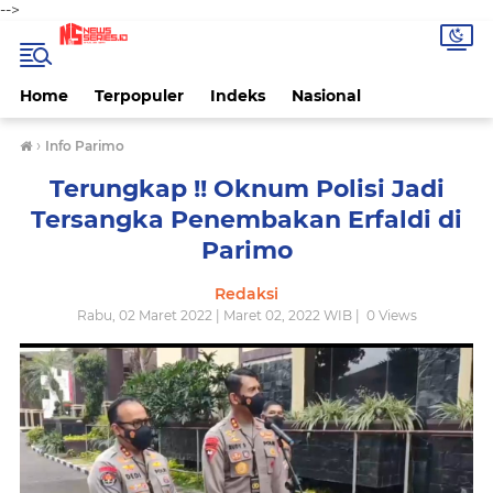
-->
Home
Terpopuler
Indeks
Nasional
›
Info Parimo
Terungkap !! Oknum Polisi Jadi
Tersangka Penembakan Erfaldi di
Parimo
Redaksi
Rabu, 02 Maret 2022 | Maret 02, 2022 WIB |
0
Views