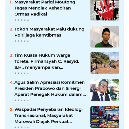
Masyarakat Parigi Moutong
Tegas Menolak Kehadiran
Ormas Radikal
Tokoh Masyarakat Palu dukung
Polri jaga kamtibmas
Tim Kuasa Hukum warga
Torete, Firmansyah C. Rasyid,
S.H., menyampaikan
permohonan maaf atas
kesalahpahaman yang
Agus Salim Apresiasi Komitmen
berkembang di ruang publik
Presiden Prabowo dan Sinergi
Aparat Penegak Hukum dalam
Pemberantasan Korupsi
Waspadai Penyebaran Ideologi
Transnasional, Masyarakat
Morowali Diajak Perkuat
Persatuan dan Wawasan