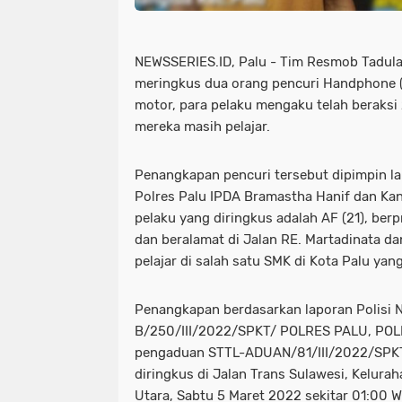
NEWSSERIES.ID, Palu - Tim Resmob Tadulak
meringkus dua orang pencuri Handphone (H
motor, para pelaku mengaku telah beraksi 2
mereka masih pelajar.
Penangkapan pencuri tersebut dipimpin l
Polres Palu IPDA Bramastha Hanif dan Kan
pelaku yang diringkus adalah AF (21), berp
dan beralamat di Jalan RE. Martadinata da
pelajar di salah satu SMK di Kota Palu yan
Penangkapan berdasarkan laporan Polisi 
B/250/III/2022/SPKT/ POLRES PALU, POL
pengaduan STTL-ADUAN/81/III/2022/SPKT
diringkus di Jalan Trans Sulawesi, Kelur
Utara, Sabtu 5 Maret 2022 sekitar 01:00 