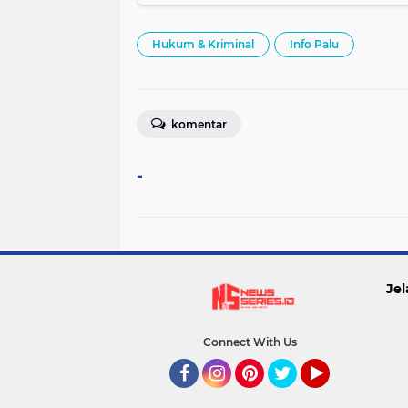
Hukum & Kriminal
Info Palu
komentar
-
Jel
Connect With Us
Facebook
Instagram
Pinterest
Twitter
YouTube