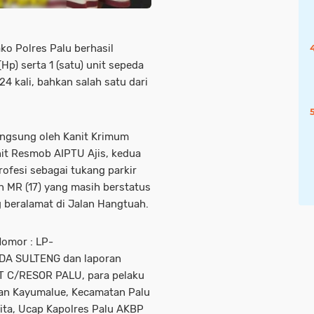
o Polres Palu berhasil
p) serta 1 (satu) unit sepeda
4 kali, bahkan salah satu dari
angsung oleh Kanit Krimum
it Resmob AIPTU Ajis, kedua
rofesi sebagai tukang parkir
n MR (17) yang masih berstatus
g beralamat di Jalan Hangtuah.
Nomor : LP-
DA SULTENG dan laporan
 C/RESOR PALU, para pelaku
ahan Kayumalue, Kecamatan Palu
Wita, Ucap Kapolres Palu AKBP