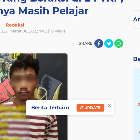
nya Masih Pelajar
Ar
Redaksi
022 | Maret 06, 2022 WIB |
0
Views
SHARE
Be
×
Berita Terbaru
UPDATE