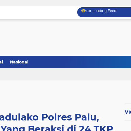
Error Loading Feed!
al
Nasional
Vi
dulako Polres Palu,
Yang Beraksi di 24 TKP,