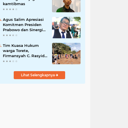
kamtibmas
Agus Salim Apresiasi
Komitmen Presiden
Prabowo dan Sinergi
Aparat Penegak
Hukum dalam
Pemberantasan
Tim Kuasa Hukum
Korupsi
warga Torete,
Firmansyah C. Rasyid,
S.H., menyampaikan
permohonan maaf
atas kesalahpahaman
Lihat Selengkapnya
yang berkembang di
ruang publik