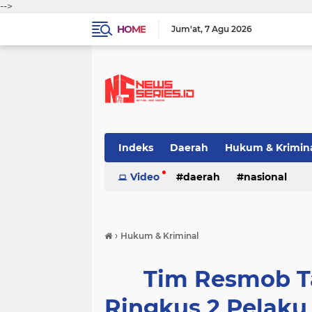
-->
HOME
Jum'at
7 Agu 2026
Indeks
Daerah
Hukum & Krimin
Video
daerah
nasional
›
Hukum & Kriminal
Tim Resmob Ta
Ringkus 2 Pelaku 