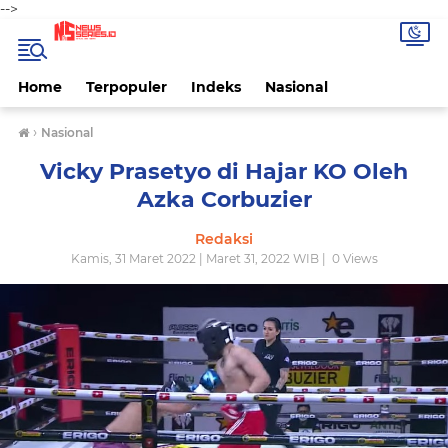
-->
Home
Terpopuler
Indeks
Nasional
›
Nasional
Vicky Prasetyo di Hajar KO Oleh
Azka Corbuzier
Redaksi
Kamis, 31 Maret 2022 | Maret 31, 2022 WIB |
0
Views