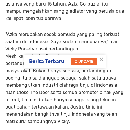
usianya yang baru 15 tahun, Azka Corbuzier itu
mampu mengalahkan sang gladiator yang berusia dua
kali lipat lebih tua darinya.
"Azka merupakan sosok pemuda yang paling terkuat
saat ini di Indonesia. Saya sudah mencobanya," ujar
Vicky Prasetyo usai pertandingan.
Meski kalah, Vicky Prasetyo menganggap
×
Berita Terbaru
UPDATE
pertandingan tersebut patut diapresiasi oleh
masyarakat. Bukan hanya sensasi, pertandingan
boxing itu bisa dianggap sebagai salah satu upaya
membangkitkan industri olahraga tinju di Indonesia.
"Dan Close The Door serta semua promotor pihak yang
terkait, tinju ini bukan hanya sebagai ajang lelucon
buat bahan tertawaan kalian. Justru tinju ini
menandakan bangkitnya tinju Indonesia yang telah
mati suri," sambungnya Vicky.