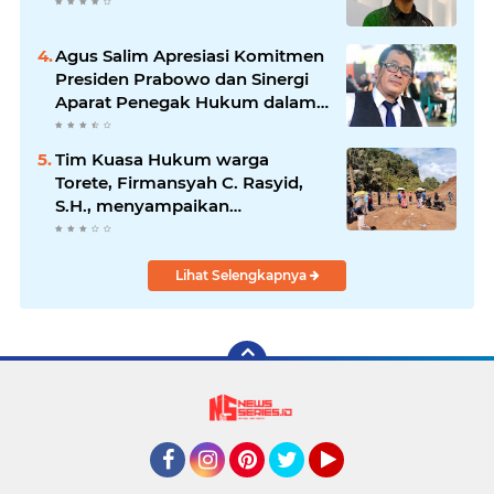
Agus Salim Apresiasi Komitmen
Presiden Prabowo dan Sinergi
Aparat Penegak Hukum dalam
Pemberantasan Korupsi
Tim Kuasa Hukum warga
Torete, Firmansyah C. Rasyid,
S.H., menyampaikan
permohonan maaf atas
kesalahpahaman yang
berkembang di ruang publik
Lihat Selengkapnya
Facebook
Instagram
Pinterest
Twitter
YouTube