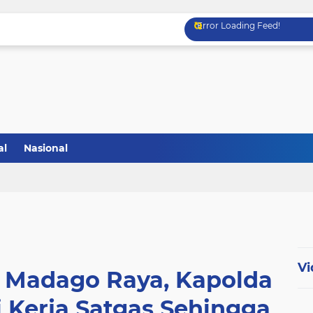
Error Loading Feed!
al
Nasional
Vi
 Madago Raya, Kapolda
i Kerja Satgas Sehingga