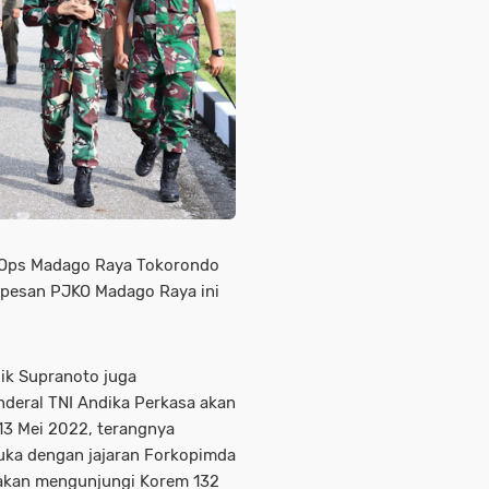
s Ops Madago Raya Tokorondo
 pesan PJKO Madago Raya ini
ik Supranoto juga
deral TNI Andika Perkasa akan
13 Mei 2022, terangnya
uka dengan jajaran Forkopimda
 akan mengunjungi Korem 132