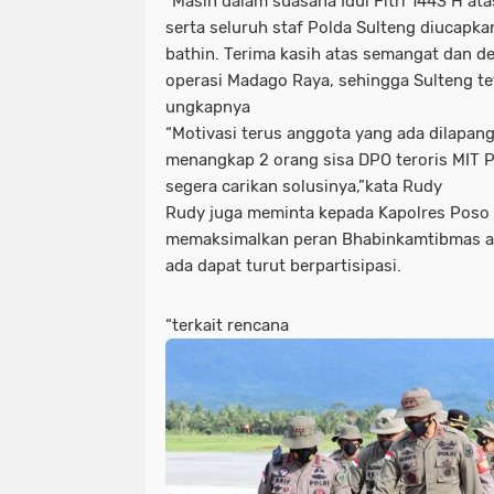
“Masih dalam suasana Idul Fitri 1443 H at
serta seluruh staf Polda Sulteng diucapk
bathin. Terima kasih atas semangat dan d
operasi Madago Raya, sehingga Sulteng te
ungkapnya
“Motivasi terus anggota yang ada dilapan
menangkap 2 orang sisa DPO teroris MIT P
segera carikan solusinya,”kata Rudy
Rudy juga meminta kepada Kapolres Poso
memaksimalkan peran Bhabinkamtibmas ag
ada dapat turut berpartisipasi.
“terkait rencana