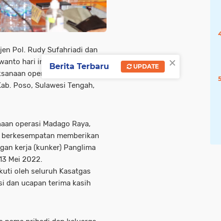
rjen Pol. Rudy Sufahriadi dan
×
wanto hari ini memimpin
Berita Terbaru
UPDATE
aksanaan operasi Madago Raya
ab. Poso, Sulawesi Tengah,
naan operasi Madago Raya,
o berkesempatan memberikan
an kerja (kunker) Panglima
 13 Mei 2022.
kuti oleh seluruh Kasatgas
i dan ucapan terima kasih