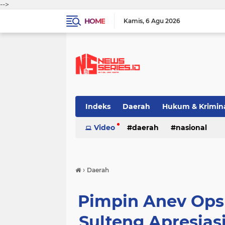
-->
HOME
Kamis
6 Agu 2026
Indeks
Daerah
Hukum & Krimin
Video
daerah
nasional
›
Daerah
Pimpin Anev Ops
Sulteng Apresias