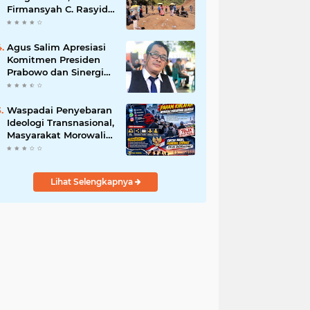
Firmansyah C. Rasyid,
S.H., menyampaikan
permohonan maaf
atas kesalahpahaman
Agus Salim Apresiasi
yang berkembang di
Komitmen Presiden
ruang publik
Prabowo dan Sinergi
Aparat Penegak
Hukum dalam
Pemberantasan
Waspadai Penyebaran
Korupsi
Ideologi Transnasional,
Masyarakat Morowali
Diajak Perkuat
Persatuan dan
Wawasan Kebangsaan
Lihat Selengkapnya