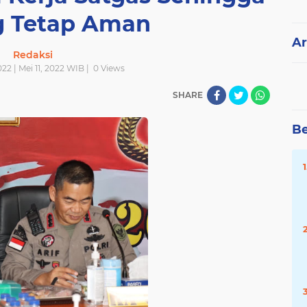
g Tetap Aman
Ar
Redaksi
022 | Mei 11, 2022 WIB |
0
Views
SHARE
Be