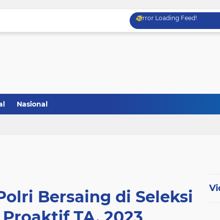
Error Loading Feed!
al
Nasional
Vi
olri Bersaing di Seleksi
Proaktif TA. 2023