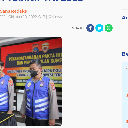
Sans Redaksi
022 | Oktober 18, 2022 WIB |
0
Views
Ar
SHARE
Be