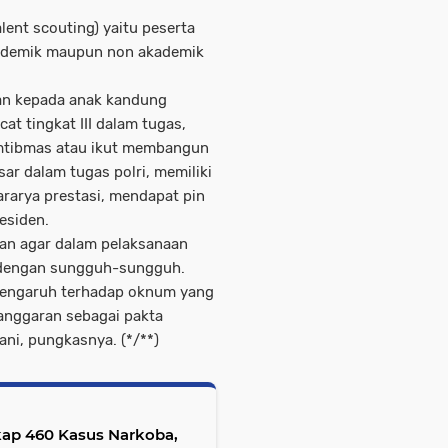
lent scouting) yaitu peserta
kademik maupun non akademik
an kepada anak kandung
at tingkat III dalam tugas,
amtibmas atau ikut membangun
r dalam tugas polri, memiliki
rarya prestasi, mendapat pin
esiden.
san agar dalam pelaksanaan
an dengan sungguh-sungguh.
rpengaruh terhadap oknum yang
anggaran sebagai pakta
ani, pungkasnya. (
*
/
*
*)
kap 460 Kasus Narkoba,