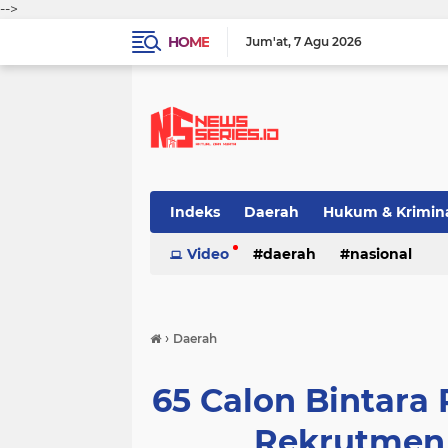
-->
HOME
Jum'at
7 Agu 2026
Indeks
Daerah
Hukum & Krimin
Video
daerah
nasional
›
Daerah
65 Calon Bintara P
Rekrutmen 