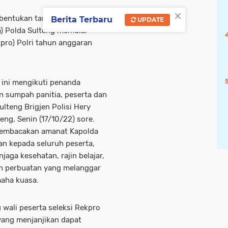
×
bentukan tamtama Polri masih
Berita Terbaru
UPDATE
da) Polda Sulteng memulai
pro) Polri tahun anggaran
ini mengikuti penanda
n sumpah panitia, peserta dan
lteng Brigjen Polisi Hery
teng, Senin (17/10/22) sore.
embacakan amanat Kapolda
an kepada seluruh peserta,
aga kesehatan, rajin belajar,
an perbuatan yang melanggar
aha kuasa.
 wali peserta seleksi Rekpro
 yang menjanjikan dapat