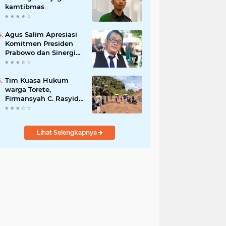
kamtibmas
Agus Salim Apresiasi
Komitmen Presiden
Prabowo dan Sinergi
Aparat Penegak
Hukum dalam
Pemberantasan
Tim Kuasa Hukum
Korupsi
warga Torete,
Firmansyah C. Rasyid,
S.H., menyampaikan
permohonan maaf
atas kesalahpahaman
Lihat Selengkapnya
yang berkembang di
ruang publik