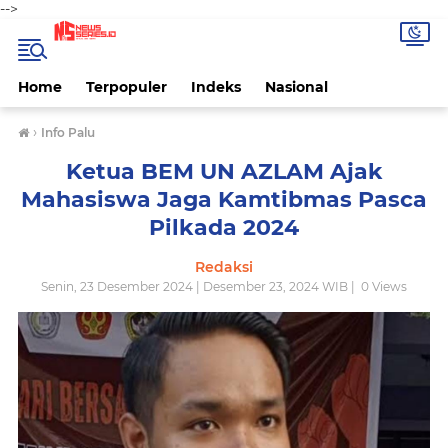
-->
Home
Terpopuler
Indeks
Nasional
›
Info Palu
Ketua BEM UN AZLAM Ajak
Mahasiswa Jaga Kamtibmas Pasca
Pilkada 2024
Redaksi
Senin, 23 Desember 2024 | Desember 23, 2024 WIB |
0
Views