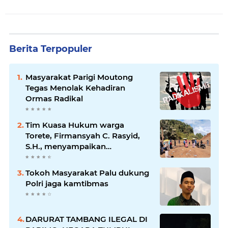
Berita Terpopuler
Masyarakat Parigi Moutong
Tegas Menolak Kehadiran
Ormas Radikal
Tim Kuasa Hukum warga
Torete, Firmansyah C. Rasyid,
S.H., menyampaikan
permohonan maaf atas
kesalahpahaman yang
Tokoh Masyarakat Palu dukung
berkembang di ruang publik
Polri jaga kamtibmas
DARURAT TAMBANG ILEGAL DI