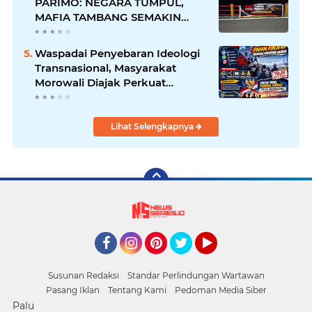
PARIMO: NEGARA TUMPUL,
MAFIA TAMBANG SEMAKIN
LIAR
Waspadai Penyebaran Ideologi
Transnasional, Masyarakat
Morowali Diajak Perkuat
Persatuan dan Wawasan
Kebangsaan
Lihat Selengkapnya
Facebook
Instagram
Pinterest
Twitter
YouTube
Susunan Redaksi
Standar Perlindungan Wartawan
Pasang Iklan
Tentang Kami
Pedoman Media Siber
Palu