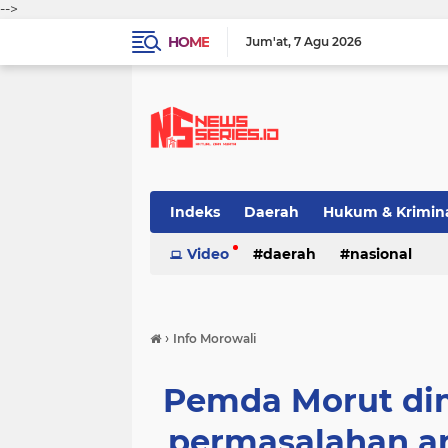
-->
HOME
Jum'at
7 Agu 2026
Indeks
Daerah
Hukum & Krimin
Video
daerah
nasional
›
Info Morowali
Pemda Morut dim
permasalahan a