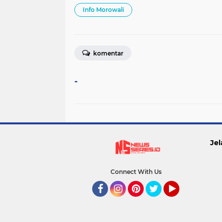
Info Morowali
komentar
-
Jel
Connect With Us
Facebook
Instagram
Pinterest
Twitter
YouTube