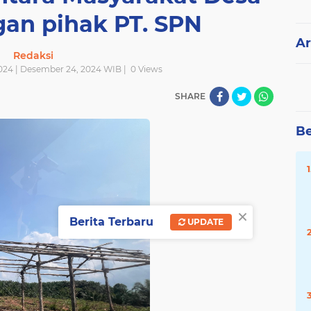
gan pihak PT. SPN
Ar
Redaksi
024 | Desember 24, 2024 WIB |
0
Views
SHARE
Be
×
Berita Terbaru
UPDATE