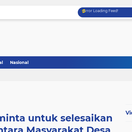
Error Loading Feed!
al
Nasional
Vi
inta untuk selesaikan
ntara Masyarakat Desa