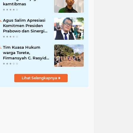
kamtibmas
Agus Salim Apresiasi
Komitmen Presiden
Prabowo dan Sinergi
Aparat Penegak
Hukum dalam
Pemberantasan
Tim Kuasa Hukum
Korupsi
warga Torete,
Firmansyah C. Rasyid,
S.H., menyampaikan
permohonan maaf
atas kesalahpahaman
Lihat Selengkapnya
yang berkembang di
ruang publik