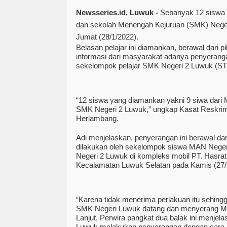
Newsseries.id, Luwuk -
Sebanyak 12 siswa 
dan sekolah Menengah Kejuruan (SMK) Negeri
Jumat (28/1/2022).
Belasan pelajar ini diamankan, berawal dari 
informasi dari masyarakat adanya penyeran
sekelompok pelajar SMK Negeri 2 Luwuk (S
“12 siswa yang diamankan yakni 9 siwa dari
SMK Negeri 2 Luwuk,” ungkap Kasat Reskrim 
Herlambang.
Adi menjelaskan, penyerangan ini berawal d
dilakukan oleh sekelompok siswa MAN Nege
Negeri 2 Luwuk di kompleks mobil PT. Hasra
Kecalamatan Luwuk Selatan pada Kamis (27/
“Karena tidak menerima perlakuan itu sehingga
SMK Negeri Luwuk datang dan menyerang MA
Lanjut, Perwira pangkat dua balak ini menjel
Luwuk melakukan penyerangan dengan cara