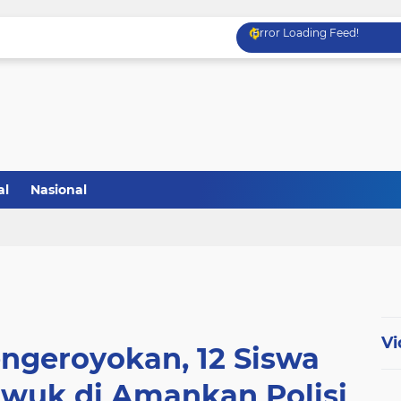
Error Loading Feed!
al
Nasional
Vi
engeroyokan, 12 Siswa
wuk di Amankan Polisi