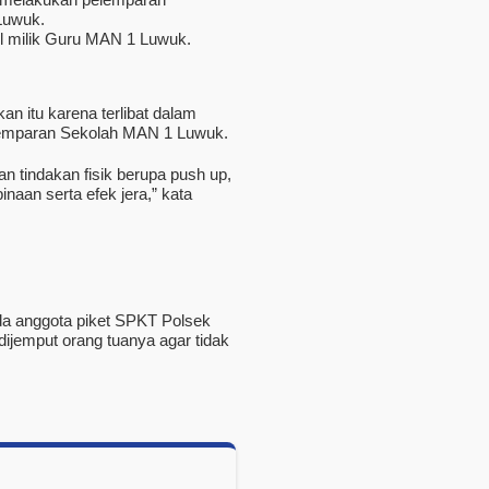
Luwuk.
il milik Guru MAN 1 Luwuk.
n itu karena terlibat dalam
lemparan Sekolah MAN 1 Luwuk.
an tindakan fisik berupa push up,
naan serta efek jera,” kata
da anggota piket SPKT Polsek
dijemput orang tuanya agar tidak