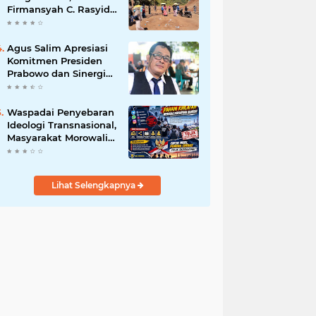
Firmansyah C. Rasyid,
S.H., menyampaikan
permohonan maaf
atas kesalahpahaman
Agus Salim Apresiasi
yang berkembang di
Komitmen Presiden
ruang publik
Prabowo dan Sinergi
Aparat Penegak
Hukum dalam
Pemberantasan
Waspadai Penyebaran
Korupsi
Ideologi Transnasional,
Masyarakat Morowali
Diajak Perkuat
Persatuan dan
Wawasan Kebangsaan
Lihat Selengkapnya