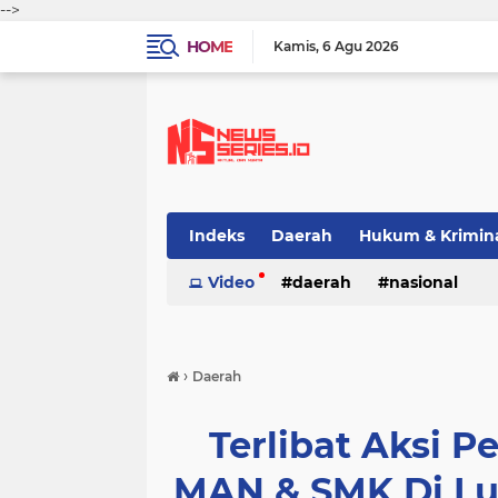
-->
HOME
Kamis
6 Agu 2026
Indeks
Daerah
Hukum & Krimin
Video
daerah
nasional
›
Daerah
Terlibat Aksi P
MAN & SMK Di Lu