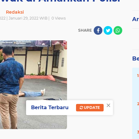
Redaksi
022 | Januari 29, 2022 WIB |
0
Views
Ar
SHARE
Be
×
Berita Terbaru
UPDATE