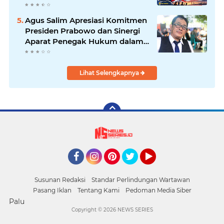
Persatuan dan Wawasan
Kebangsaan
Agus Salim Apresiasi Komitmen
Presiden Prabowo dan Sinergi
Aparat Penegak Hukum dalam
Pemberantasan Korupsi
Lihat Selengkapnya
Facebook
Instagram
Pinterest
Twitter
YouTube
Susunan Redaksi
Standar Perlindungan Wartawan
Pasang Iklan
Tentang Kami
Pedoman Media Siber
Palu
Copyright ©
2026 NEWS SERIES