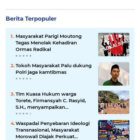
Berita Terpopuler
Masyarakat Parigi Moutong
Tegas Menolak Kehadiran
Ormas Radikal
Tokoh Masyarakat Palu dukung
Polri jaga kamtibmas
Tim Kuasa Hukum warga
Torete, Firmansyah C. Rasyid,
S.H., menyampaikan
permohonan maaf atas
kesalahpahaman yang
Waspadai Penyebaran Ideologi
berkembang di ruang publik
Transnasional, Masyarakat
Morowali Diajak Perkuat