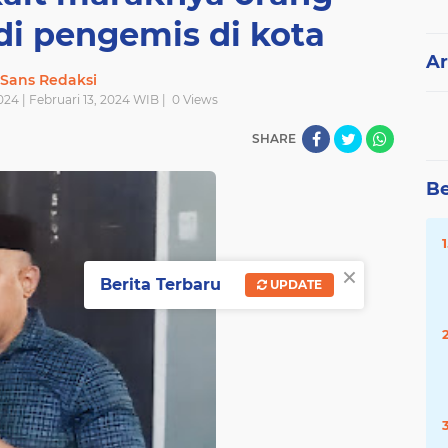
di pengemis di kota
Ar
Sans Redaksi
2024 | Februari 13, 2024 WIB |
0
Views
SHARE
Be
×
Berita Terbaru
UPDATE