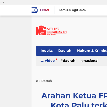
-->
HOME
Kamis
6 Agu 2026
Indeks
Daerah
Hukum & Krimin
Video
daerah
nasional
›
Daerah
Arahan Ketua F
Kota Palu ter