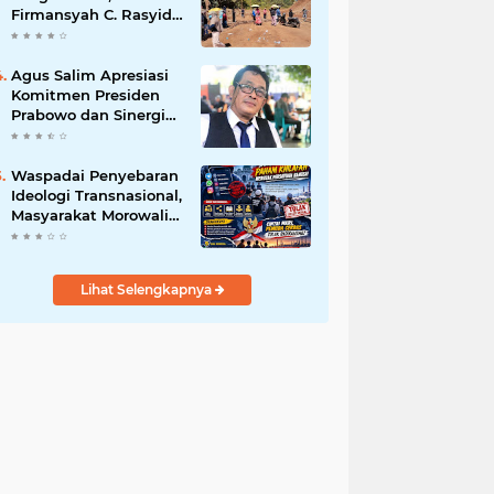
Firmansyah C. Rasyid,
S.H., menyampaikan
permohonan maaf
atas kesalahpahaman
Agus Salim Apresiasi
yang berkembang di
Komitmen Presiden
ruang publik
Prabowo dan Sinergi
Aparat Penegak
Hukum dalam
Pemberantasan
Waspadai Penyebaran
Korupsi
Ideologi Transnasional,
Masyarakat Morowali
Diajak Perkuat
Persatuan dan
Wawasan Kebangsaan
Lihat Selengkapnya