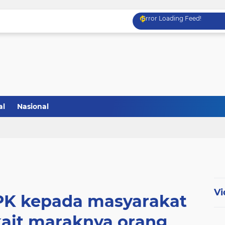
Error Loading Feed!
al
Nasional
Vi
PK kepada masyarakat
kait maraknya orang