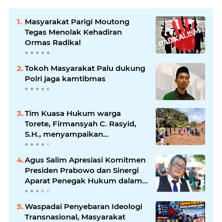
Masyarakat Parigi Moutong
Tegas Menolak Kehadiran
Ormas Radikal
Tokoh Masyarakat Palu dukung
Polri jaga kamtibmas
Tim Kuasa Hukum warga
Torete, Firmansyah C. Rasyid,
S.H., menyampaikan
permohonan maaf atas
kesalahpahaman yang
Agus Salim Apresiasi Komitmen
berkembang di ruang publik
Presiden Prabowo dan Sinergi
Aparat Penegak Hukum dalam
Pemberantasan Korupsi
Waspadai Penyebaran Ideologi
Transnasional, Masyarakat