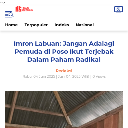
-->
Home
Terpopuler
Indeks
Nasional
Imron Labuan: Jangan Adalagi
Pemuda di Poso Ikut Terjebak
Dalam Paham Radikal
Redaksi
Rabu, 04 Juni 2025 | Juni 04, 2025 WIB |
0
Views