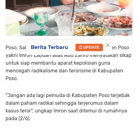
×
Berita Terbaru
Poso, Salah seorang Eks Napiter asal Kabupaten Poso
UPDATE
yakni Imron Labuan alias Abu Zahro menyatakan sikap
untuk siap membantu aparat kepolisian guna
mencegah radikalisme dan terorisme di Kabupaten
Poso.
"Jangan ada lagi pemuda di Kabupaten Poso terjebak
dalam paham radikal sehingga terjerumus dalam
kasus teror", ungkap Imron saat ditemui di rumahnya
pada (2/6).