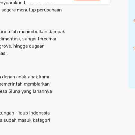
nyuarakan tuntutan keras
h segera menutup perusahaan
h ini telah menimbulkan dampak
dimentasi, sungai tercemar
grove, hingga dugaan
asi.
sa depan anak-anak kami
i pemerintah membiarkan
Desa Siuna yang lahannya
gkungan Hidup Indonesia
a sudah masuk kategori