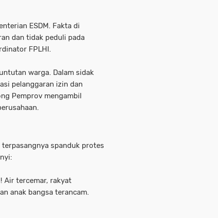
enterian ESDM. Fakta di
an dan tidak peduli pada
dinator FPLHI.
untutan warga. Dalam sidak
asi pelanggaran izin dan
rong Pemprov mengambil
perusahaan.
n terpasangnya spanduk protes
nyi:
ir tercemar, rakyat
an anak bangsa terancam.