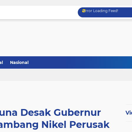
Error Loading Feed!
al
Nasional
iuna Desak Gubernur
Vi
Tambang Nikel Perusak