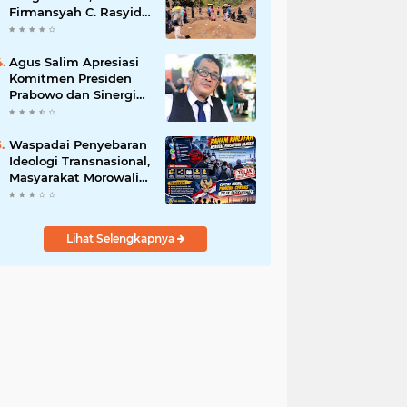
Firmansyah C. Rasyid,
S.H., menyampaikan
permohonan maaf
atas kesalahpahaman
Agus Salim Apresiasi
yang berkembang di
Komitmen Presiden
ruang publik
Prabowo dan Sinergi
Aparat Penegak
Hukum dalam
Pemberantasan
Waspadai Penyebaran
Korupsi
Ideologi Transnasional,
Masyarakat Morowali
Diajak Perkuat
Persatuan dan
Wawasan Kebangsaan
Lihat Selengkapnya