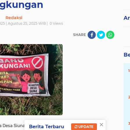
ngkungan
Ar
Redaksi
025 | Agustus 25, 2025 WIB |
0
Views
SHARE
Be
×
a Desa Siuna, Kecamatan
Berita Terbaru
UPDATE